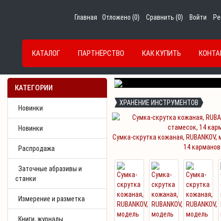
Главная
Отложено (
0
)
Сравнить (
0
)
Войти
Ре
КАТАЛОГ
ПАРТНЁРСТВО
КАК КУПИТЬ
КОНТА
Previous
КАТЕГОРИИ
ХРАНЕНИЕ ИНСТРУМЕНТОВ
Новинки
Новинки
Сумка-скрутка кожаная, RUBANKOV, 
14 карманов
Распродажа
Заточные абразивы и
станки
Измерение и разметка
Книги, журналы