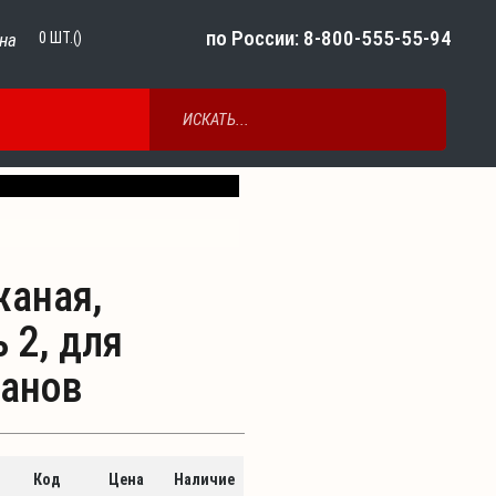
по России: 8-800-555-55-94
на
0
ШТ.()
Next
жаная,
 2, для
манов
Код
Цена
Наличие