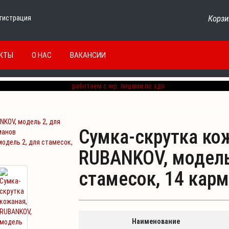
Корзи
гистрация
КТЫ
О НАС
ВАКАНСИИ
Сумка-скрутка ко
модель 2, для стамесок,
RUBANKOV, модель
стамесок, 14 кар
Наименование