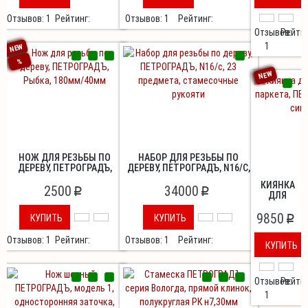
Н11, РК -
Отзывов: 1
Рейтинг:
Отзывов: 1
Рейтинг:
ЛИНЗА
Отзывов:
Рейтин
1
NEW
%
NEW
НОЖ ДЛЯ РЕЗЬБЫ ПО
НАБОР ДЛЯ РЕЗЬБЫ ПО
ДЕРЕВУ, ПЕТРОГРАДЪ,
ДЕРЕВУ, ПЕТРОГРАДЪ, N16/С,
РЫБКА, 180ММ/40ММ
23 ПРЕДМЕТА, СТАМЕСОЧНЫЕ
КИЯНКА
2500
34000
РУКОЯТИ
p
p
ДЛЯ
УКЛАДКИ
9850
ПАРКЕТА,
КУПИТЬ
КУПИТЬ
p
ПЕТРОГРАДЪ
СИНЯЯ
Отзывов: 1
Рейтинг:
Отзывов: 1
Рейтинг:
КУПИТЬ
Отзывов:
Рейтин
1