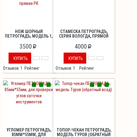
НОЖ ШОРНЫЙ
СТАМЕСКА ПЕТРОГРАДЪ,
ПЕТРОГРАДЪ, МОДЕЛЬ 1,
СЕРИЯ ВОЛОГДА, ПРЯМОЙ
ОДНОСТОРОННЯЯ
КЛИНОК, ПОЛУКРУГЛАЯ РК
ЗАТОЧКА, ПРЯМАЯ РК
3500
4000
Н7,30ММ
p
p
КУПИТЬ
КУПИТЬ
Отзывов: 1
Рейтинг:
Отзывов: 1
Рейтинг:
УГЛОМЕР ПЕТРОГРАДЪ,
ТОПОР-ЧЕКАН ПЕТРОГРАДЪ,
85ММ*55ММ, ДЛЯ
МОДЕЛЬ ТУРОВ (ОБРАТНЫЙ