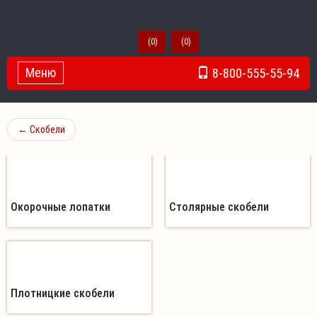
(
0
)
(
0
)
Меню
8-800-555-55-94
Toggle Navigation
←
Скобели
Окорочные лопатки
Столярные скобели
Плотницкие скобели