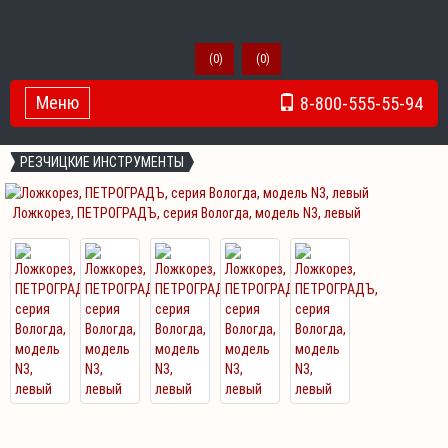
(
0
)
(
0
)
Меню
8-800-555-55-94
Toggle Navigation
РЕЗЧИЦКИЕ ИНСТРУМЕНТЫ
Ложкорез, ПЕТРОГРАДЪ, серия Вологда, модель N3, левый