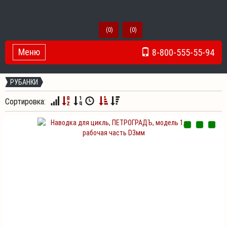
(
0
)
(
0
)
Меню
8-800-555-55-94
Toggle Navigation
РУБАНКИ
Сортировка: