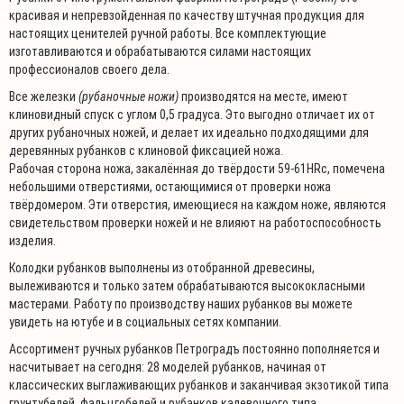
красивая и непревзойденная по качеству штучная продукция для
настоящих ценителей ручной работы. Все комплектующие
изготавливаются и обрабатываются силами настоящих
профессионалов своего дела.
Все железки
(рубаночные ножи)
производятся на месте, имеют
клиновидный спуск с углом 0,5 градуса. Это выгодно отличает их от
других рубаночных ножей, и делает их идеально подходящими для
деревянных рубанков с клиновой фиксацией ножа.
Рабочая сторона ножа, закалённая до твёрдости 59-61HRc, помечена
небольшими отверстиями, остающимися от проверки ножа
твёрдомером. Эти отверстия, имеющиеся на каждом ноже, являются
свидетельством проверки ножей и не влияют на работоспособность
изделия.
Колодки рубанков выполнены из отобранной древесины,
вылеживаются и только затем обрабатываются высококласными
мастерами. Работу по производству наших рубанков вы можете
увидеть на ютубе и в социальных сетях компании.
Ассортимент ручных рубанков Петроградъ постоянно пополняется и
насчитывает на сегодня: 28 моделей рубанков, начиная от
классических выглаживающих рубанков и заканчивая экзотикой типа
грунтубелей, фальцгобелей и рубанков калевочного типа.