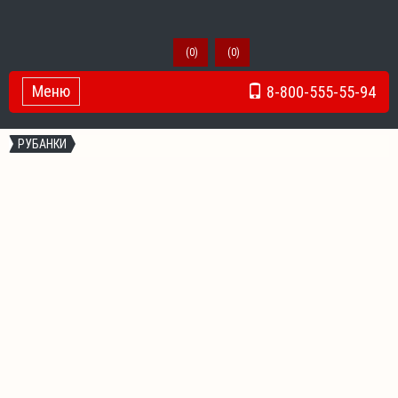
(
0
)
(
0
)
Меню
8-800-555-55-94
Toggle Navigation
РУБАНКИ