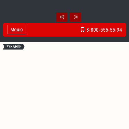
(
0
)
(
0
)
Меню
8-800-555-55-94
Toggle Navigation
РУБАНКИ