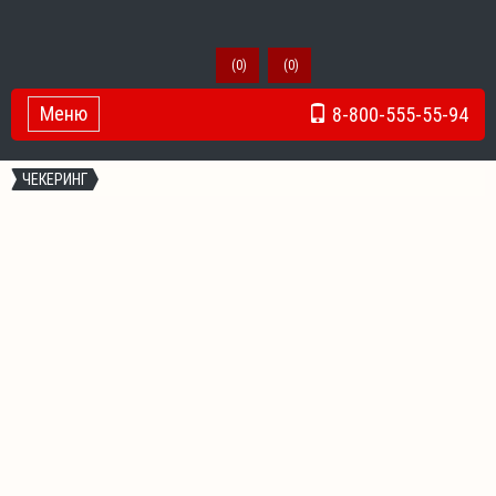
(
0
)
(
0
)
Меню
8-800-555-55-94
Toggle Navigation
ЧЕКЕРИНГ