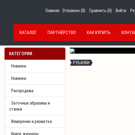
Главная
Отложено (
0
)
Сравнить (
0
)
Войти
Ре
КАТАЛОГ
ПАРТНЁРСТВО
КАК КУПИТЬ
КОНТА
Previous
КАТЕГОРИИ
РУБАНКИ
Новинки
Новинки
Распродажа
Заточные абразивы и
станки
Измерение и разметка
Книги, журналы