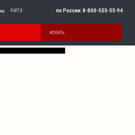
по России: 8-800-555-55-94
на
0
ШТ.()
Next