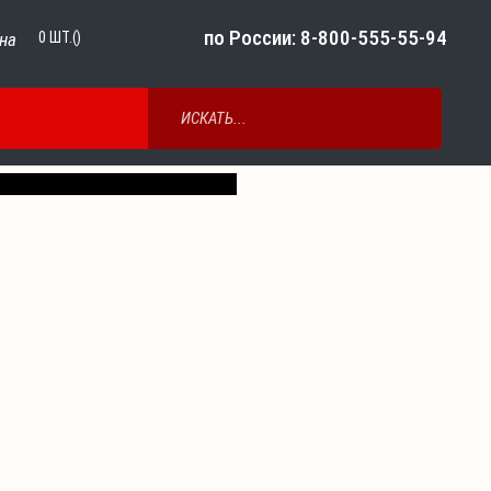
по России: 8-800-555-55-94
на
0
ШТ.()
Next