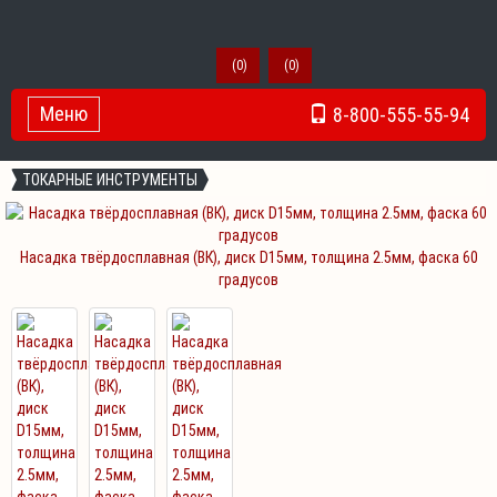
(
0
)
(
0
)
Меню
8-800-555-55-94
Toggle Navigation
ТОКАРНЫЕ ИНСТРУМЕНТЫ
Насадка твёрдосплавная (ВК), диск D15мм, толщина 2.5мм, фаска 60
градусов