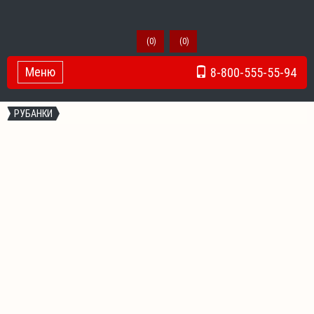
(
0
)
(
0
)
Меню
8-800-555-55-94
Toggle Navigation
РУБАНКИ