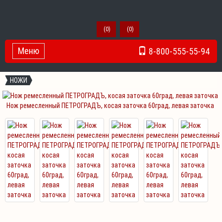
(
0
)
(
0
)
Меню
8-800-555-55-94
Toggle Navigation
НОЖИ
Нож ремесленный ПЕТРОГРАДЪ, косая заточка 60град, левая заточка