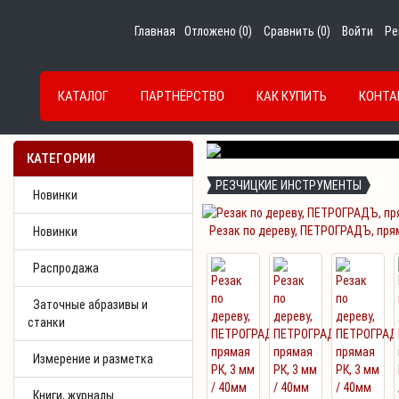
Главная
Отложено (
0
)
Сравнить (
0
)
Войти
Ре
КАТАЛОГ
ПАРТНЁРСТВО
КАК КУПИТЬ
КОНТА
Previous
КАТЕГОРИИ
РЕЗЧИЦКИЕ ИНСТРУМЕНТЫ
Новинки
Резак по дереву, ПЕТРОГРАДЪ, прям
Новинки
Распродажа
Заточные абразивы и
станки
Измерение и разметка
Книги, журналы