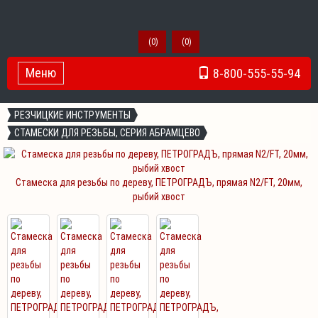
(
0
)
(
0
)
Меню
8-800-555-55-94
Toggle Navigation
РЕЗЧИЦКИЕ ИНСТРУМЕНТЫ
СТАМЕСКИ ДЛЯ РЕЗЬБЫ, СЕРИЯ АБРАМЦЕВО
Стамеска для резьбы по дереву, ПЕТРОГРАДЪ, прямая N2/FT, 20мм,
рыбий хвост