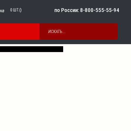
по России: 8-800-555-55-94
на
0
ШТ.()
Next