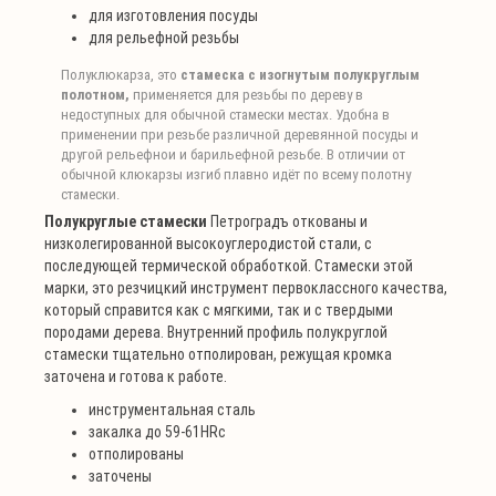
для изготовления посуды
для рельефной резьбы
Полуклюкарза, это
стамеска с изогнутым полукруглым
полотном,
применяется для резьбы по дереву в
недоступных для обычной стамески местах. Удобна в
применении при резьбе различной деревянной посуды и
другой рельефнои и барильефной резьбе. В отличии от
обычной клюкарзы изгиб плавно идёт по всему полотну
стамески.
Полукруглые стамески
Петроградъ откованы и
низколегированной высокоуглеродистой стали, с
последующей термической обработкой. Стамески этой
марки, это резчицкий инструмент первоклассного качества,
который справится как с мягкими, так и с твердыми
породами дерева. Внутренний профиль полукруглой
стамески тщательно отполирован, режущая кромка
заточена и готова к работе.
инструментальная сталь
закалка до 59-61HRc
отполированы
заточены