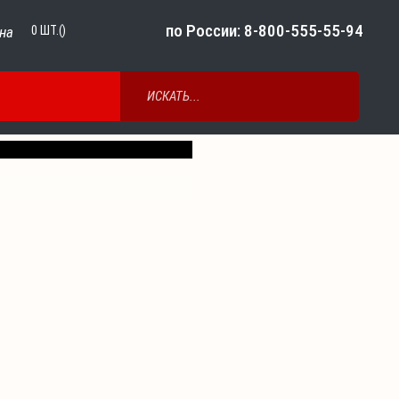
по России: 8-800-555-55-94
на
0
ШТ.()
Next