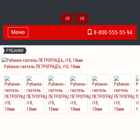
(
0
)
(
0
)
Меню
8-800-555-55-94
Toggle Navigation
РУБАНКИ
Рубанок-галтель ПЕТРОГРАДЪ, r10, 10мм