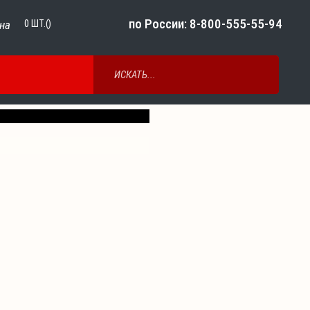
по России: 8-800-555-55-94
на
0
ШТ.()
Next