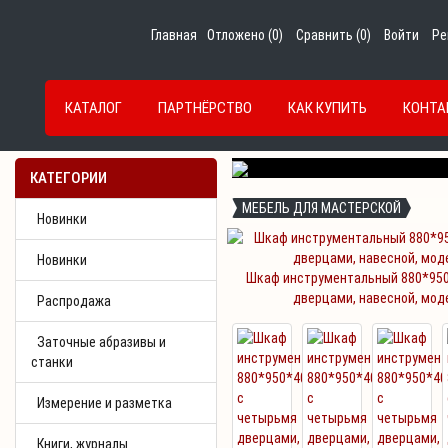
Главная
Отложено (
0
)
Сравнить (
0
)
Войти
Ре
КАТАЛОГ
ПАРТНЁРСТВО
КАК КУПИТЬ
КОНТА
Previous
КАТЕГОРИИ
МЕБЕЛЬ ДЛЯ МАСТЕРСКОЙ
Новинки
Новинки
Шкаф инструментальный 880*950
дверцами, навесной, мод
Распродажа
Заточные абразивы и
станки
Измерение и разметка
Книги, журналы