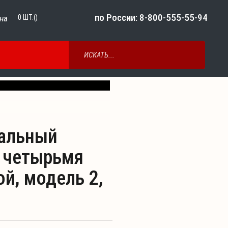
по России: 8-800-555-55-94
на
0
ШТ.()
Next
альный
 четырьмя
й, модель 2,