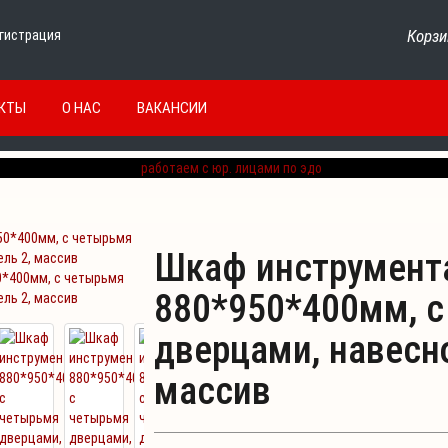
Корзи
гистрация
КТЫ
О НАС
ВАКАНСИИ
Шкаф инструмент
*400мм, с четырьмя
880*950*400мм, с
ель 2, массив
дверцами, навесно
массив