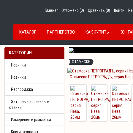
Главная
Отложено (
0
)
Сравнить (
0
)
Войти
Ре
КАТАЛОГ
ПАРТНЁРСТВО
КАК КУПИТЬ
КОНТА
Previous
КАТЕГОРИИ
СТАМЕСКИ
Новинки
Стамеска ПЕТРОГРАДЪ, серия Нева
Новинки
Распродажа
Заточные абразивы и
станки
Измерение и разметка
Книги, журналы