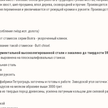
н хвост, шип-проушина, впол дерева, сковородней и прочие. Производятся
ия переменная и увеличивается от режущей кромки к рукояти. Производс
олбления гнёзд исп. долота)
от стамесок серии Волга - укороченный клинок.
ание такой стамески - Butt chisel.
рументальной высоколегированной стали
и
закалено до твердости 5
а выровнена на плоскошлифовальных станках.
ьная сталь
ка
ая рукоять
фабрики Петроградъ заточены и готовы к работе. Заводской угол заточки 
адусов на мелком абразиве выше 3000 грит.
 из твердых пород древесины, усилена латунным кольцом для силовой ра
нкой