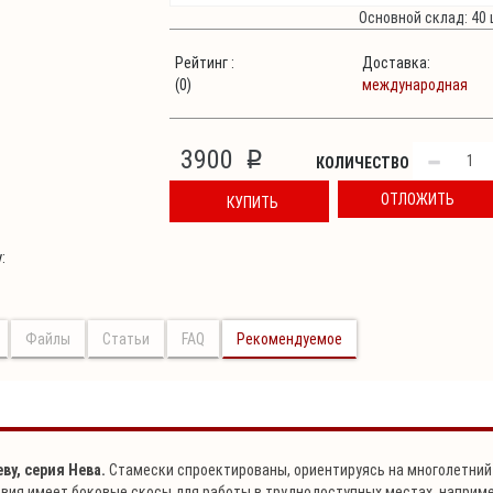
Основной склад: 40 
Рейтинг :
Доставка:
(0)
международная
3900
p
КОЛИЧЕСТВО
ОТЛОЖИТЬ
КУПИТЬ
:
Файлы
Статьи
FAQ
Рекомендуемое
ву, серия Нева.
Стамески спроектированы, ориентируясь на многолетний
вия имеет боковые скосы для работы в труднодоступных местах, наприме