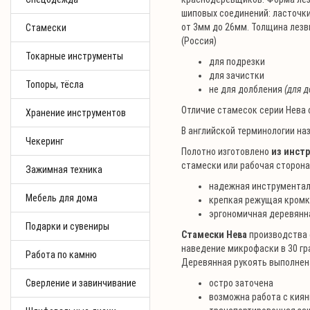
шиповых соединений: ласточки
от 3мм до 26мм. Толщина лезв
Стамески
(Россия)
Токарные инструменты
для подрезки
для зачистки
Топоры, тёсла
не для долбления
(для д
Отличие стамесок серии Нева 
Хранение инструментов
В английской терминологии назв
Чекеринг
Полотно изготовлено
из инст
стамески или рабочая сторон
Зажимная техника
надежная инструментал
Мебель для дома
крепкая режущая кром
эргономичная деревянн
Подарки и сувениры
Стамески Нева
производства 
наведение микрофаски в 30 гр
Работа по камню
Деревянная рукоять выполнена
Сверление и завинчивание
остро заточена
возможна работа с кия