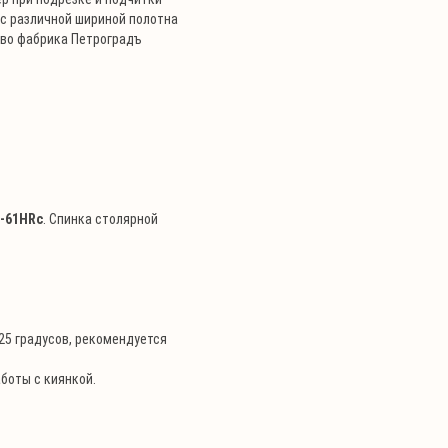
 с различной шириной полотна
тво фабрика Петроградъ
9-61HRc
. Спинка столярной
25 градусов, рекомендуется
боты с киянкой.