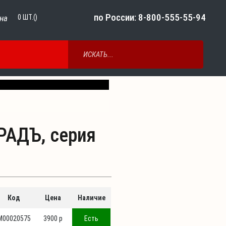
по России: 8-800-555-55-94
на
0
ШТ.()
Next
РАДЪ, серия
Код
Цена
Наличие
М00020575
3900 p
Есть