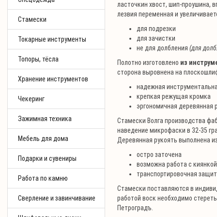
ласточкин хвост, шип-проушина, 
лезвия переменная и увеличивает
Стамески
для подрезки
для зачистки
Токарные инструменты
не для долбления
(для долб
Топоры, тёсла
Полотно изготовлено
из инструм
сторона выровнена на плоскошли
Хранение инструментов
надежная инструментальна
крепкая режущая кромка
Чекеринг
эргономичная деревянная 
Зажимная техника
Стамески Волга производства фаб
наведение микрофаски в 32-35 гр
Мебель для дома
Деревянная рукоять выполнена из
остро заточена
Подарки и сувениры
возможна работа с киянко
транспортировочная защит
Работа по камню
Стамески поставляются в индиви
Сверление и завинчивание
работой воск необходимо стерет
Петроградъ.