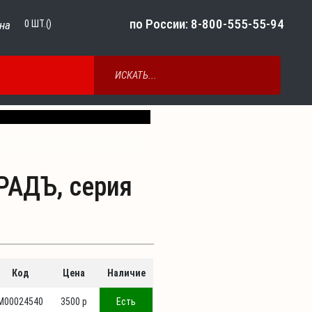
по России: 8-800-555-55-94
на
0
ШТ.()
Next
РАДЪ, серия
Код
Цена
Наличие
М00024540
3500 p
Есть