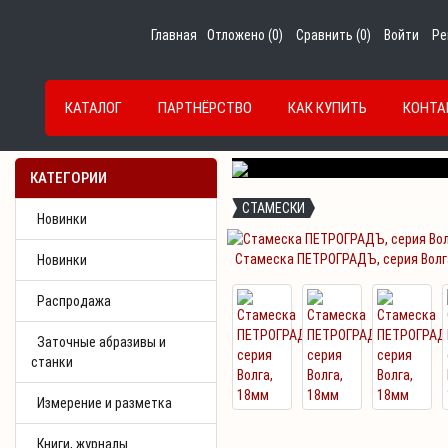
Главная
Отложено (
0
)
Сравнить (
0
)
Войти
Ре
КАТАЛОГ
ПАРТНЁРСТВО
КАК КУПИТЬ
КОНТА
Previous
КАТЕГОРИИ
СТАМЕСКИ
Новинки
Стамеска ПЕТРОГРАДЪ, серия Волг
Новинки
Распродажа
Заточные абразивы и
станки
Измерение и разметка
Книги, журналы