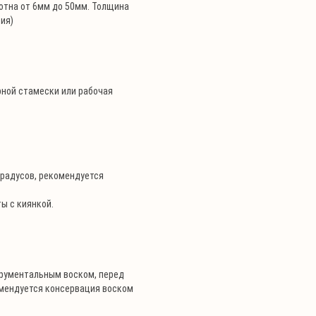
лотна от 6мм до 50мм. Толщина
ия)
рной стамески или рабочая
градусов, рекомендуется
ы с киянкой.
трументальным воском, перед
омендуется консервация воском