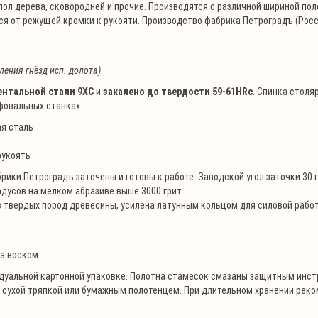
впол дерева, сковородней и прочие. Производятся с различной шириной по
ся от режущей кромки к рукояти. Производство фабрика Петроградъ (Росс
ления гнёзд исп. долота)
ентальной стали 9ХС
и
закалено до твердости 59-61HRc
. Спинка столя
фовальных станках.
я сталь
рукоять
рики Петроградъ заточены и готовы к работе. Заводской угол заточки 30 
адусов на мелком абразиве выше 3000 грит.
 твердых пород древесины, усилена латунным кольцом для силовой работ
й
а воском
дуальной картонной упаковке. Полотна стамесок смазаны защитным инс
ь сухой тряпкой или бумажным полотенцем. При длительном хранении рек