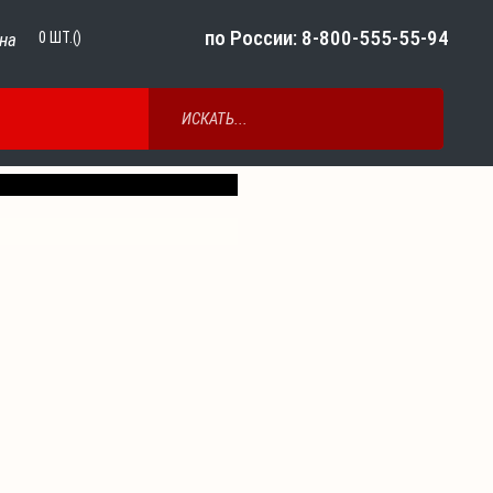
по России: 8-800-555-55-94
на
0
ШТ.()
Next