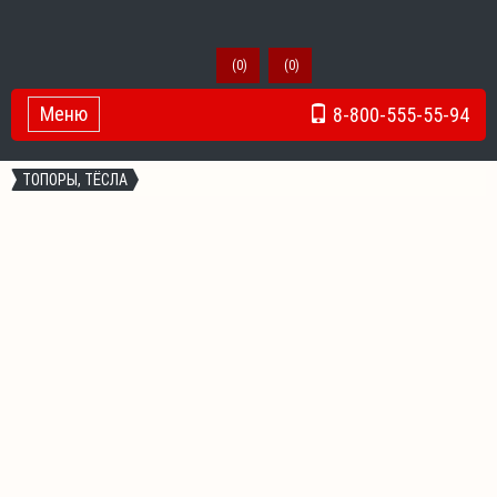
(
0
)
(
0
)
Меню
8-800-555-55-94
Toggle Navigation
ТОПОРЫ, ТЁСЛА