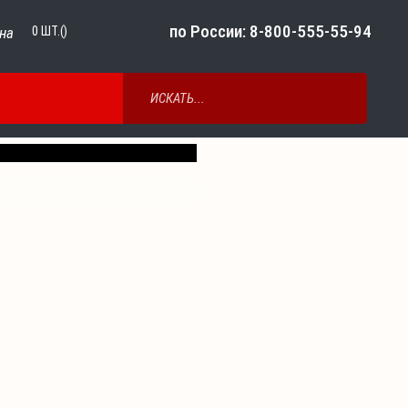
по России: 8-800-555-55-94
на
0
ШТ.()
Next