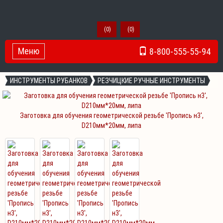
(
0
)
(
0
)
Меню
8-800-555-55-94
Toggle Navigation
ИНСТРУМЕНТЫ РУБАНКОВ
РЕЗЧИЦКИЕ РУЧНЫЕ ИНСТРУМЕНТЫ
Заготовка для обучения геометрической резьбе 'Пропись н3',
D210мм*20мм, липа