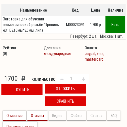
Наименование
Код
Цена
Наличие
Заготовка для обучения
геометрической резьбе 'Пропись
М00023091
1700 p
Есть
н3', D210мм*20мм, липа
Петербург: 2 шт.
Москва: 1 шт.
Рейтинг :
Доставка:
Оплата:
(0)
международная
paypal,
visa,
mastercard
1700
p
КОЛИЧЕСТВО
ОТЛОЖИТЬ
КУПИТЬ
СРАВНИТЬ
Описание
Отзывы
Видео
Файлы
Статьи
FAQ
Рекомендуемое