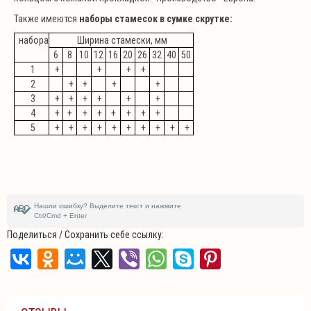
Также имеются
наборы стамесок в сумке скрутке:
набора
Ширина стамески, мм
6
8
10
12
16
20
26
32
40
50
1
+
+
+
+
2
+
+
+
+
3
+
+
+
+
+
+
4
+
+
+
+
+
+
+
+
5
+
+
+
+
+
+
+
+
+
+
Нашли ошибку? Выделите текст и нажмите
Ctrl/Cmd + Enter
Поделиться / Сохранить себе ссылку: