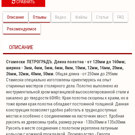
СРАВНИТЬ
Описание
Отзывы
Видео
Файлы
Статьи
FAQ
Рекомендуемое
ОПИСАНИЕ
Стамески ПЕТРОГРАДЪ. Длина полотна - от 120мм до 160мм;
ширина - 3мм, 4мм, 5мм, 6мм, 8мм, 10мм, 12мм, 16мм, 20мм,
26мм, 32мм, 40мм, 50мм.
Общая длина - от 250мм до 295мм.
Стамески специально изготовлены ориентируясь на опыт
старинных мастеров столярного дела. Полотно выполнено из
инструментальной хром-марганцевой высоколегированной стали и
закалено до твердости 60HRc. Края полотна скошены к краям, но в
тоже время края полотна обладают постоянной толщиной. Данная
конструкция позволяет удобно работать в труднодоступных
местах и особенно с соединениями на ласточкин хвост. Удобная
рукоять из древесины граба, размер ручки - 130x30мм и 135х30мм.
Рукоять в месте соединения с полотном укреплена латунным
кольцом с кожаной прокладкой. Производство - Европа.