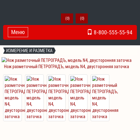
(
0
)
(
0
)
Меню
8-800-555-55-94
Toggle Navigation
ИЗМЕРЕНИЕ И РАЗМЕТКА
Нож разметочный ПЕТРОГРАДЪ, модель N4, двусторонняя заточка