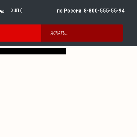
по России: 8-800-555-55-94
на
0
ШТ.()
Next