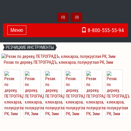
(
0
)
(
0
)
Меню
8-800-555-55-94
Toggle Navigation
РЕЗЧИЦКИЕ ИНСТРУМЕНТЫ
Резак по дереву, ПЕТРОГРАДЪ, клюкарза, полукруглая РК, 3мм