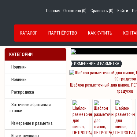
Главная
Отложено (
0
)
Сравнить (
0
)
Войти
Ре
КАТАЛОГ
ПАРТНЁРСТВО
КАК КУПИТЬ
КОНТА
Previous
КАТЕГОРИИ
ИЗМЕРЕНИЕ И РАЗМЕТКА
Новинки
Новинки
Шаблон разметочный для шипов, ПЕ
градусов
Распродажа
Заточные абразивы и
станки
Измерение и разметка
Книги, журналы