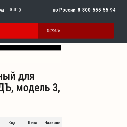
по России: 8-800-555-55-94
на
0
ШТ.()
Next
ный для
Ъ, модель 3,
Код
Цена
Наличие