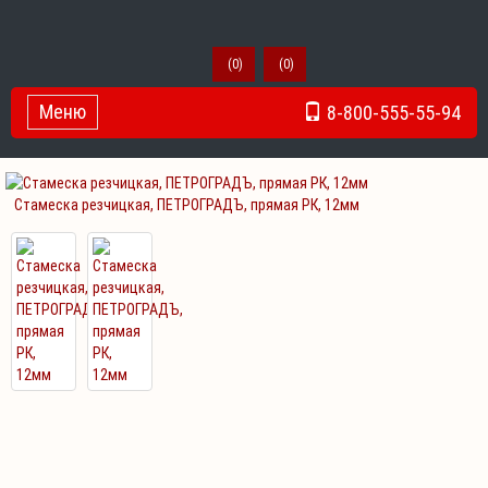
(
0
)
(
0
)
Меню
8-800-555-55-94
Toggle Navigation
Стамеска резчицкая, ПЕТРОГРАДЪ, прямая РК, 12мм