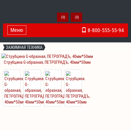
(
0
)
(
0
)
Меню
8-800-555-55-94
Toggle Navigation
ЗАЖИМНАЯ ТЕХНИКА
Струбцина G-образная, ПЕТРОГРАДЪ, 40мм*50мм