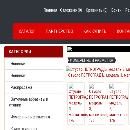
Главная
Отложено (
0
)
Сравнить (
0
)
Войти
Ре
КАТАЛОГ
ПАРТНЁРСТВО
КАК КУПИТЬ
КОНТА
Previous
КАТЕГОРИИ
ИЗМЕРЕНИЕ И РАЗМЕТКА
Новинки
Стусло ПЕТРОГРАДЪ, модель 3, маг
Новинки
Распродажа
Заточные абразивы и
станки
Измерение и разметка
Книги, журналы