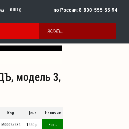
по России: 8-800-555-55-94
на
0
ШТ.()
Next
Ъ, модель 3,
Код
Цена
Наличие
М00025284
1440 p
Есть