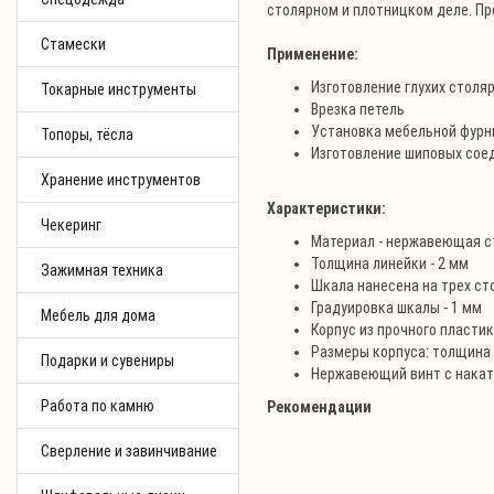
столярном и плотницком деле. П
Стамески
Применение:
Изготовление глухих столя
Токарные инструменты
Врезка петель
Установка мебельной фурн
Топоры, тёсла
Изготовление шиповых соеди
Хранение инструментов
Характеристики:
Чекеринг
Материал - нержавеющая с
Толщина линейки - 2 мм
Зажимная техника
Шкала нанесена на трех сто
Градуировка шкалы - 1 мм
Мебель для дома
Корпус из прочного пласти
Размеры корпуса: толщина 
Подарки и сувениры
Нержавеющий винт с накат
Работа по камню
Рекомендации
Сверление и завинчивание