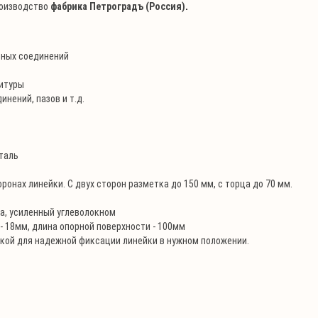
роизводство
фабрика Петроградъ (Россия)
.
рных соединений
итуры
нений, пазов и т.д.
таль
ронах линейки. С двух сторон разметка до 150 мм, с торца до 70 мм.
ка, усиленный углеволокном
- 18мм, длина опорной поверхности - 100мм
кой для надежной фиксации линейки в нужном положении.