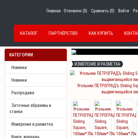
Главная
Отложено (
0
)
Сравнить (
0
)
Войти
Ре
КАТАЛОГ
ПАРТНЁРСТВО
КАК КУПИТЬ
КОНТА
Previous
КАТЕГОРИИ
ИЗМЕРЕНИЕ И РАЗМЕТКА
Новинки
Новинки
Угольник ПЕТРОГРАДЪ Sliding Sq
выдвигающейся ли
Распродажа
Заточные абразивы и
станки
Измерение и разметка
Книги, журналы