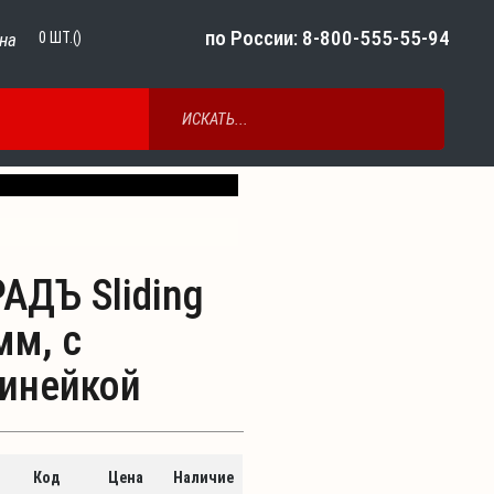
по России: 8-800-555-55-94
на
0
ШТ.()
Next
АДЪ Sliding
мм, с
инейкой
Код
Цена
Наличие