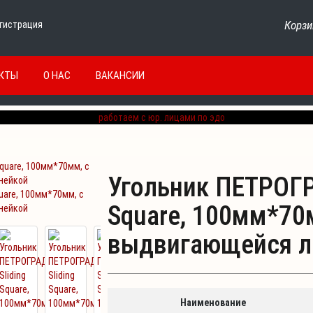
Корзи
гистрация
КТЫ
О НАС
ВАКАНСИИ
Угольник ПЕТРОГР
uare, 100мм*70мм, с
Square, 100мм*70
нейкой
выдвигающейся л
Наименование