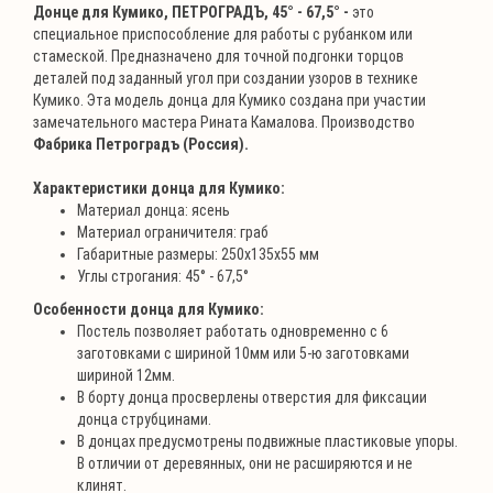
Донце для Кумико, ПЕТРОГРАДЪ, 45° - 67,5° -
это
специальное приспособление для работы с рубанком или
стамеской. Предназначено для точной подгонки торцов
деталей под заданный угол при создании узоров в технике
Кумико. Эта модель донца для Кумико создана при участии
замечательного мастера Рината Камалова. Производство
Фабрика Петроградъ (Россия).
Характеристики донца для Кумико:
Материал донца: ясень
Материал ограничителя: граб
Габаритные размеры: 250х135х55 мм
Углы строгания: 45° - 67,5°
Особенности донца для Кумико:
Постель позволяет работать одновременно с 6
заготовками с шириной 10мм или 5-ю заготовками
шириной 12мм.
В борту донца просверлены отверстия для фиксации
донца струбцинами.
В донцах предусмотрены подвижные пластиковые упоры.
В отличии от деревянных, они не расширяются и не
клинят.