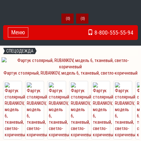
(
0
)
(
0
)
Меню
8-800-555-55-94
Toggle Navigation
СПЕЦОДЕЖДА
Фартук столярный, RUBANKOV, модель 6, тканевый, светло-коричневый