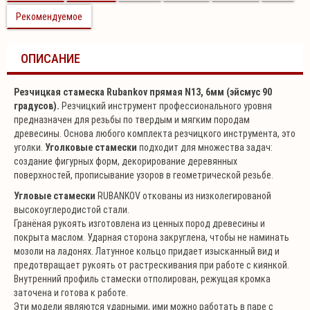
Рекомендуемое
ОПИСАНИЕ
Резчицкая стамеска Rubankov прямая N13, 6мм (эйсмус 90
градусов).
Резчицкий инструмент профессионального уровня
предназначен для резьбы по твердым и мягким породам
древесины. Основа любого комплекта резчицкого инструмента, это
уголки.
Уголковые стамески
подходит для множества задач:
создание фигурных форм, декорирование деревянных
поверхностей, прописывание узоров в геометрической резьбе.
Угловые стамески
RUBANKOV
откованы из низколегирован
ой
высокоуглеродистой
стали.
Гранёная рукоять изготовлена из ценных пород древесины и
покрыта маслом. Ударная сторона закруглена, чтобы не наминать
мозоли на ладонях. Латунное кольцо придает изысканный вид и
предотвращает рукоять от растрескивания при работе с киянкой.
Внутренний профиль стамески отполирован, режущая кромка
заточена и готова к работе.
Эти модели являются ударными, ими можно работать в паре с