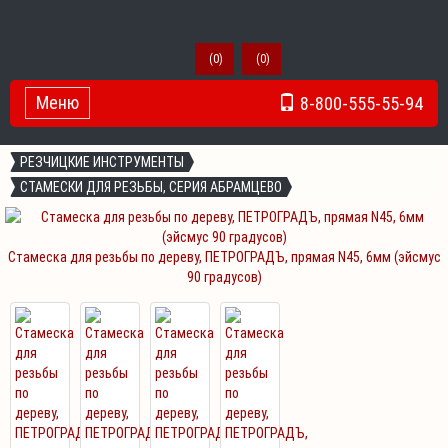
(
0
)
(
0
)
Меню
8-800-555-55-94
Toggle Navigation
РЕЗЧИЦКИЕ ИНСТРУМЕНТЫ
СТАМЕСКИ ДЛЯ РЕЗЬБЫ, СЕРИЯ АБРАМЦЕВО
Стамеска для резьбы по дереву, ПЕТРОГРАДЪ, прямая N45, 6мм (эйсмус
90 градусов)