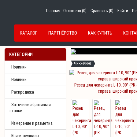
Главная
Отложено (
0
)
Сравнить (
0
)
Войти
Ре
КАТАЛОГ
ПАРТНЁРСТВО
КАК КУПИТЬ
КОНТА
Previous
КАТЕГОРИИ
ЧЕКЕРИНГ
Новинки
Новинки
Резец для чекеринга L-10, 90° (РК 
справа, широкий про
Распродажа
Заточные абразивы и
станки
Измерение и разметка
Книги, журналы