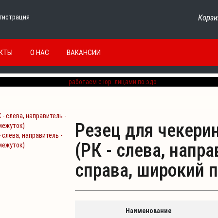
Корзи
гистрация
КТЫ
О НАС
ВАКАНСИИ
Резец для чекерин
- слева, направитель -
(РК - слева, напра
межуток)
справа, широкий 
Наименование