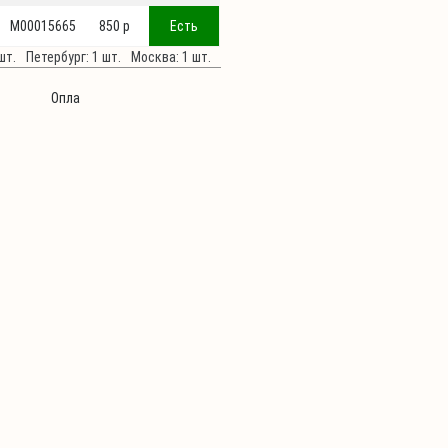
М00015665
850 p
Есть
шт.
Петербург: 1 шт.
Москва: 1 шт.
Опла