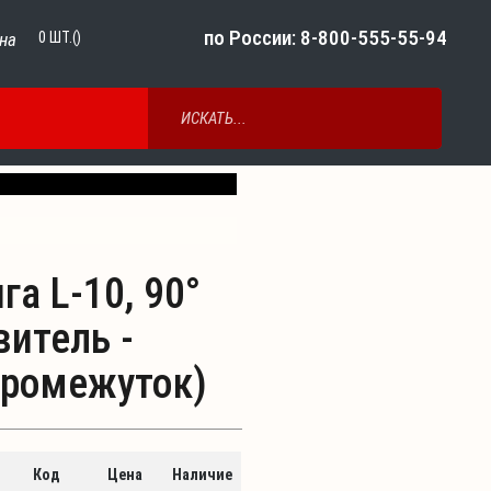
по России: 8-800-555-55-94
на
0
ШТ.()
Next
га L-10, 90°
витель -
промежуток)
Код
Цена
Наличие