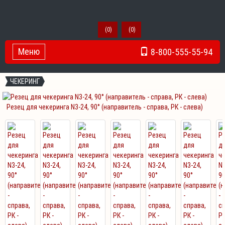
(
0
)
(
0
)
Меню
8-800-555-55-94
Toggle Navigation
ЧЕКЕРИНГ
Резец для чекеринга N3-24, 90° (направитель - справа, РК - слева)