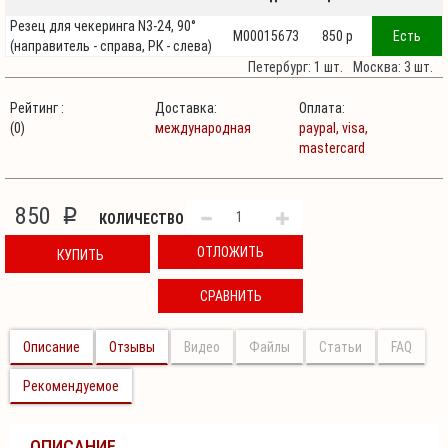
Резец для чекеринга N3-24, 90°
М00015673
850 p
Есть
(направитель - справа, РК - слева)
Петербург: 1 шт.
Москва: 3 шт.
Рейтинг :
Доставка:
Оплата:
(0)
международная
paypal,
visa,
mastercard
850
p
КОЛИЧЕСТВО
ОТЛОЖИТЬ
КУПИТЬ
СРАВНИТЬ
Описание
Отзывы
Видео
Файлы
Статьи
FAQ
Рекомендуемое
ОПИСАНИЕ