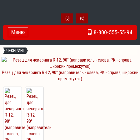
(
0
)
(
0
)
Меню
8-800-555-55-94
Toggle Navigation
ЧЕКЕРИНГ
Резец для чекеринга R-12, 90° (направитель - слева, РК - справа, широкий
промежуток)