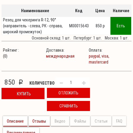
Наименование
Код
Цена
Наличие
Резец для чекеринга R-12, 90°
(направитель - слева, РК - справа,
М00015643
850 p
Есть
широкий промежуток)
Основной склад: 1 шт.
Петербург: 1 шт.
Москва: 1 шт.
Рейтинг :
Доставка:
Оплата:
(0)
международная
paypal,
visa,
mastercard
850
p
КОЛИЧЕСТВО
ОТЛОЖИТЬ
КУПИТЬ
СРАВНИТЬ
Описание
Отзывы
Видео
Файлы
Статьи
FAQ
Рекомендуемое