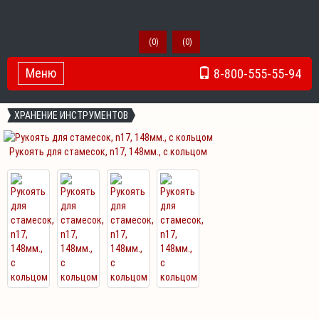
(
0
)
(
0
)
Меню
8-800-555-55-94
Toggle Navigation
ХРАНЕНИЕ ИНСТРУМЕНТОВ
Рукоять для стамесок, n17, 148мм., с кольцом