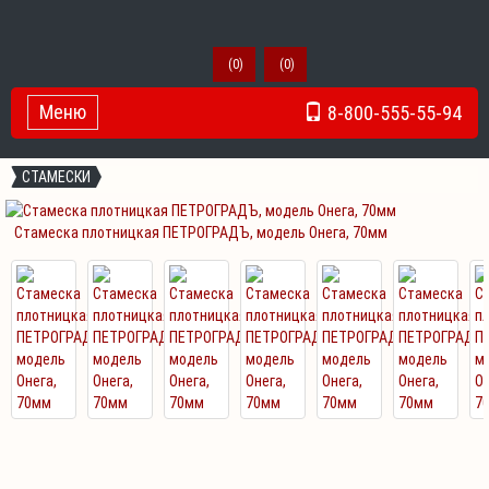
(
0
)
(
0
)
Меню
8-800-555-55-94
Toggle Navigation
СТАМЕСКИ
Стамеска плотницкая ПЕТРОГРАДЪ, модель Онега, 70мм