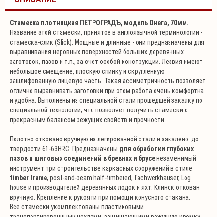
Стамеска плотницкая ПЕТРОГРАДЪ, модель Онега, 70мм.
Название этой стамески, принятое в англоязычной терминологии -
стамеска-слик (Slick). Мощные и длинные - они предназначены для
выравнивания неровных поверхностей больших деревянных
заготовок, пазов и т.п., за счет особой конструкции. Лезвия имеют
небольшое смещение, плоскую спинку и скругленную
зашлифованную лицевую часть. Такая ассиметричность позволяет
отлично выравнивать заготовки при этом работа очень комфортна
и удобна. Выполнены из специальной стали прошедшей закалку по
специальной технологии, что позволяет получить стамески с
прекрасным балансом режущих свойств и прочности.
Полотно отковано вручную из легированной стали и закалено до
твердости 61-63HRC. Предназначены
для обработки глубоких
пазов и шиповых соединений в бревнах и брусе
незаменимый
инструмент при строительстве каркасных сооружений в стиле
timber frame
, post-and-beam half-timbered, fachwerkhаuser, Log
house и производителей деревянных лодок и яхт. Клинок откован
вручную. Крепление к рукояти при помощи конусного стакана.
Все стамески укомплектованы пластиковыми
транспортировочными чехлами, защищающими режущую кромку