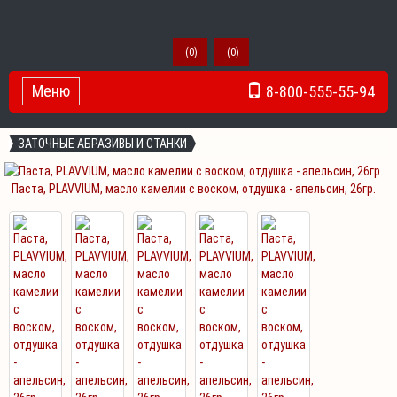
(
0
)
(
0
)
Меню
8-800-555-55-94
Toggle Navigation
ЗАТОЧНЫЕ АБРАЗИВЫ И СТАНКИ
Паста, PLAVVIUM, масло камелии с воском, отдушка - апельсин, 26гр.